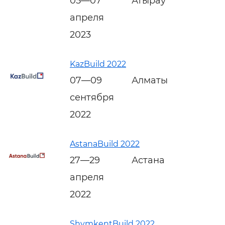
05—07
Атырау
апреля
2023
KazBuild 2022
07—09
Алматы
сентября
2022
AstanaBuild 2022
27—29
Астана
апреля
2022
ShymkentBuild 2022